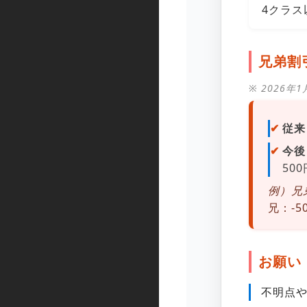
4クラス
兄弟割
※ 2026
従来
今後
50
例）兄
兄：-5
お願い
不明点