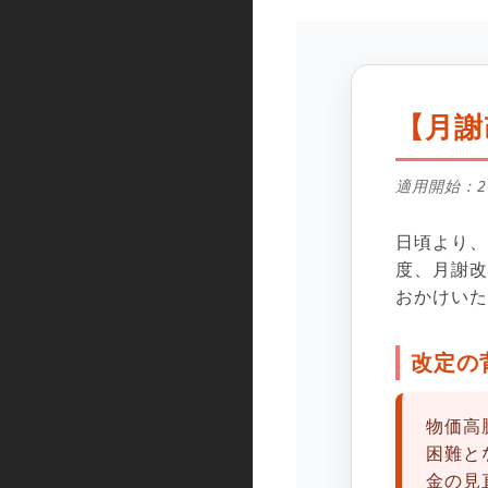
【月謝
適用開始：2
日頃より、
度、月謝改
おかけいた
改定の
物価高
困難と
金の見