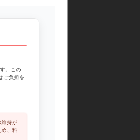
】
ます。この
はご負担を
の維持が
ため、料