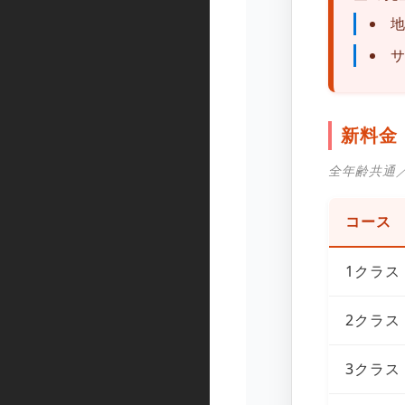
新料金
全年齢共通／
コース
1クラス
2クラス
3クラス