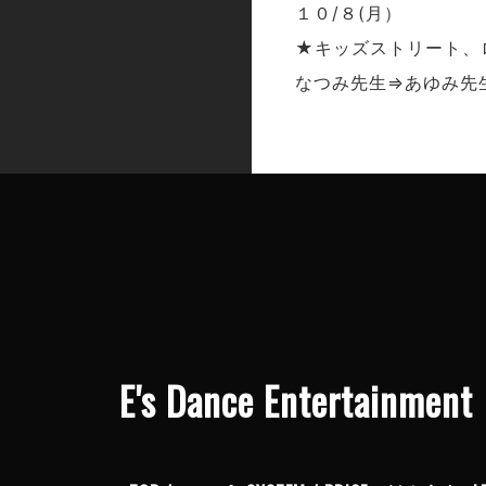
１０/８(月）
★キッズストリート、
なつみ先生⇒あゆみ先
E's Dance Enter